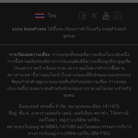
ไทย
แบรน InstaForex
ได้ขึ้นทะเบียนการค้าในเครือ InstaFintech
group
การเปิดเผยความเสี่ยง:
การลงทุนทั้งหมดมีความเสี่ยงในระดับหนึ่ง
การซื้อขายผลิตภัณฑ์ทางการเงินอนุพันธ์มีความเสี่ยงสูงที่จะสูญเสีย
เงินอย่างรวดเร็วเนื่องจากเลเวอเรจ คุณไม่ควรทำการซื้อขาย
ตราสารเหล่านี้หากคุณไม่เข้าใจอย่างถ่องแท้ถึงลักษณะของธุรกรรม
ที่คุณกำลังทำอยู่และขอบเขตที่แท้จริงของความเสี่ยง การลงทุน
ประเภทนี้อาจเหมาะสมสำหรับนักลงทุนบางราย แต่ไม่เหมาะสำหรับ
ทุกคน
อินสแตนท์ เทรดดิ้ง จำกัด, หมายเลขทะเบียน 1811672
ที่อยู่: ชั้น 4, อาคารวอเตอร์ส เอดจ์, เมอริเดียน พลาซ่า, โร้ดทาวน์,
ทอร์โตลา, หมู่เกาะบริติชเวอร์จิน
หมายเลขใบอนุญาต SIBA/L/14/1082 ออกโดยคณะกรรมการบริการ
ทางการเงินหมู่เกาะบริติชเวอร์จิน (BVI FSC)