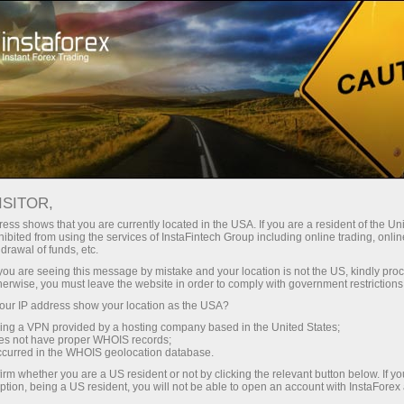
มือใหม่
ISITOR,
มือใหม่
ess shows that you are currently located in the USA. If you are a resident of the Uni
ibited from using the services of InstaFintech Group including online trading, online
drawal of funds, etc.
หน้าเว็บนี้จะมีสิ่งที่น่าสนใจของผู้ที่ตัดสินใจเริ่มต้น
k you are seeing this message by mistake and your location is not the US, kindly pro
การเทรดออนไลน์ เริ่มต้นการเดินทางสู่โลกแห่ง
herwise, you must leave the website in order to comply with government restrictions
การเงิน แม้แต่เทรดเดอร์มืออาชีพและที่ประสบ
ur IP address show your location as the USA?
ความสำเร็จก็เคยเป็นมือใหม่เช่นเดียวกับคุณ พวก
sing a VPN provided by a hosting company based in the United States;
เขาเริ่มเรียนรู้พื้นฐานของตลาดตั้งแต่จุดเริ่มต้น
oes not have proper WHOIS records;
occurred in the WHOIS geolocation database.
โชคดีที่เราได้ทำให้เนื้อหามันเข้าใจง่ายขึ้น
สำหรับคุณ และได้รวบรวมเนื้อหาที่มีประโยชน์
irm whether you are a US resident or not by clicking the relevant button below. If y
ption, being a US resident, you will not be able to open an account with InstaForex
ที่สุดในรูปแบบที่สะดวกและอ่านง่าย