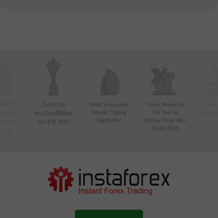
์ที่มี
โปรแกรม
Most Innovative
Forex Broker of
Best
Mobile Trading
the Year at
Techno
ื่อนไหว
พันธมิตรที่ดีที่สุด
Application
Money Expo Abu
ในเอเชีย
ประจำปี 2020
Dhabi 2025
 2020