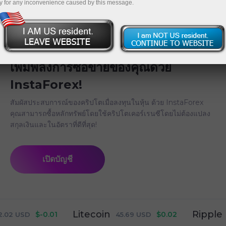
y for any inconvenience caused by this message.
เพิ่มพลังการซื้อขายของคุณด้วย
InstaForex!
สัมผัสประสบการณ์ของคริปโตเมื่อลงทุนในหุ้น ด้วย InstaForex
คุณสามารถซื้อหลักทรัพย์โดยใช้คริปโตเคอร์เรนซีโดยไม่ต้องแปลง
สกุลเงินและในอัตราที่ดีที่สุด!
เปิดบัญชี
Litecoin
Ripple
$-0.01
$0.02
USD
45.69
USD
1.03